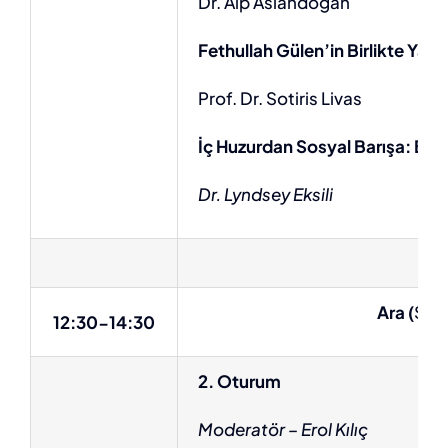
Dr. Alp Aslandoğan
Fethullah Gülen’in Birlikte Yaş
Prof. Dr. Sotiris Livas
İç Huzurdan Sosyal Barışa: Bir
Dr. Lyndsey Eksili
Ara (
Sana
12:30-14:30
2. Oturum
Moderatör – Erol Kılıç