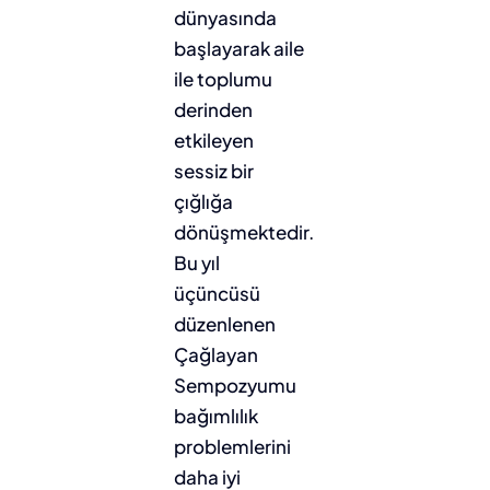
dünyasında
başlayarak aile
ile toplumu
derinden
etkileyen
sessiz bir
çığlığa
dönüşmektedir.
Bu yıl
üçüncüsü
düzenlenen
Çağlayan
Sempozyumu
bağımlılık
problemlerini
daha iyi