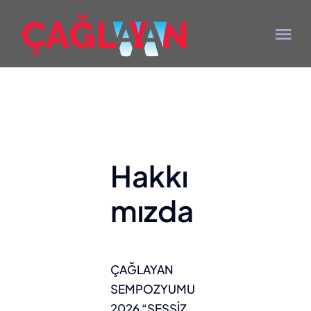
Skip
to
Tog
content
Nav
Anasayfa
Hakkımızda
Hakkı
Program
mızda
Konuşmacılar
ÇAĞLAYAN
Sponsorlar
SEMPOZYUMU
2026 “SESSİZ